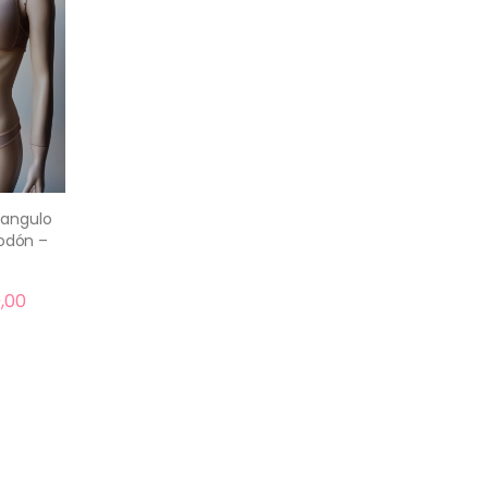
iangulo
godón –
ar
e
,00