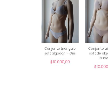
Conjunto triángulo
Conjunto tr
soft algodón – Gris
soft de al
comprar
compr
Nud
$
10.000,00
$
10.000