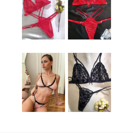
Conjunto de
Conjunto de
microtul Rojo –
plumeti Rojo –
FLORIDA
AMELIA
$
10.000,00
$
10.000,00
Conjunto sin aro de
Conjunto de encaje
plumeti Rosa –
Negro sin arco –
AMIRA
SIDNEY
$
8.000,00
$
8.000,00