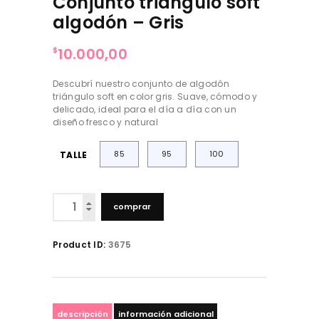
Conjunto triángulo soft
algodón – Gris
10.000,00
$
Descubrí nuestro conjunto de algodón
triángulo soft en color gris. Suave, cómodo y
delicado, ideal para el día a día con un
diseño fresco y natural
85
95
100
TALLE
Conjunto
comprar
triángulo
soft
algodón
Product ID:
3675
-
Gris
cantidad
descripción
información adicional