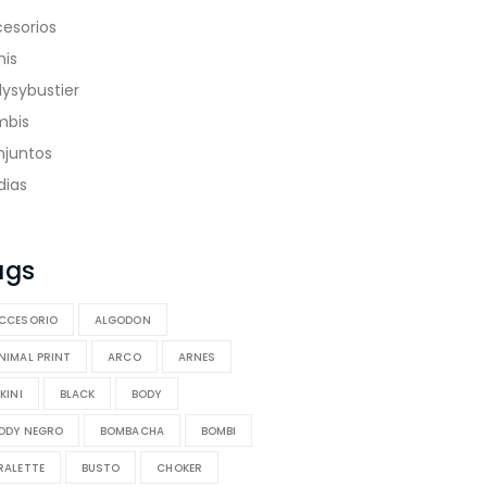
esorios
nis
ysybustier
mbis
juntos
dias
ags
CCESORIO
ALGODON
NIMAL PRINT
ARCO
ARNES
IKINI
BLACK
BODY
ODY NEGRO
BOMBACHA
BOMBI
RALETTE
BUSTO
CHOKER