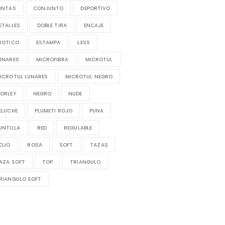
INTAS
CONJUNTO
DEPORTIVO
ETALLES
DOBLE TIRA
ENCAJE
ROTICO
ESTAMPA
LESS
UNARES
MICROFIBRA
MICROTUL
ICROTUL LUNARES
MICROTUL NEGRO
ORLEY
NEGRO
NUDE
ELUCHE
PLUMETI ROJO
PUNA
UNTILLA
RED
REGULABLE
OJO
ROSA
SOFT
TAZAS
AZA SOFT
TOP
TRIANGULO
RIANGULO SOFT