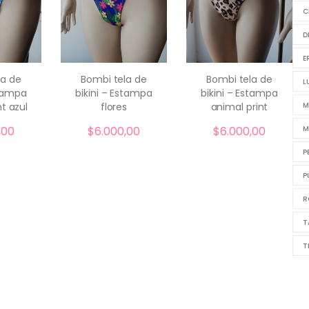
C
D
E
la de
Bombi tela de
Bombi tela de
L
stampa
bikini – Estampa
bikini – Estampa
ar
comprar
comprar
M
t azul
flores
animal print
M
,00
$
6.000,00
$
6.000,00
P
P
R
T
T