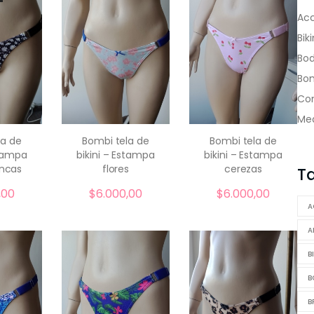
Acc
Biki
Bod
Bo
Con
Me
la de
Bombi tela de
Bombi tela de
stampa
bikini – Estampa
bikini – Estampa
comprar
comprar
ancas
flores
cerezas
T
,00
$
6.000,00
$
6.000,00
A
A
B
B
B