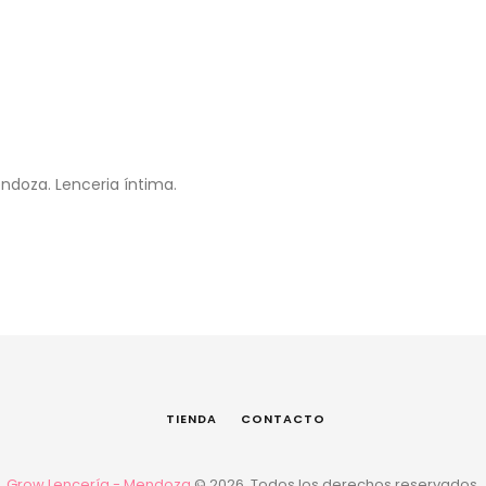
doza. Lenceria íntima.
TIENDA
CONTACTO
Grow Lencería - Mendoza
© 2026. Todos los derechos reservados.