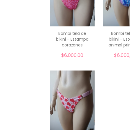
Bombi tela de
Bombi te
bikini – Estampa
bikini – E
comprar
compr
corazones
animal prin
$
6.000,00
$
6.000