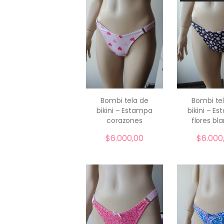
Bombi tela de
Bombi te
bikini – Estampa
bikini – E
comprar
corazones
flores bl
$
6.000,00
$
6.000