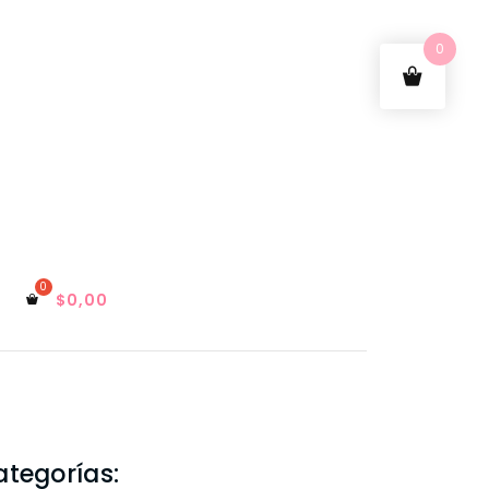
0
$
0,00
ategorías: