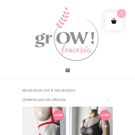
0
Mostrando los 4 resultados
Sorted
by
latest
¡OFER
¡OFER
TA!
TA!