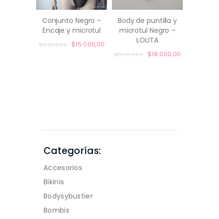
Conjunto Negro –
Body de puntilla y
Encaje y microtul
microtul Negro –
comprar
comprar
LOLITA
Original
$
15.000,00
Current
$
21.000,00
price
price
Original
$
18.000,00
Current
$
25.700,00
was:
is:
price
price
$21.000,00.
$15.000,00.
was:
is:
$25.700,00.
$18.000,00.
Categorías:
Accesorios
Bikinis
Bodysybustier
Bombis