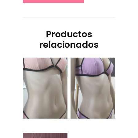
Productos
relacionados
Conjunto de
Conjunto de
morley Rosa sin
morley Violeta sin
arco – MOLY
arco – MOLY
$
7.500,00
$
7.500,00