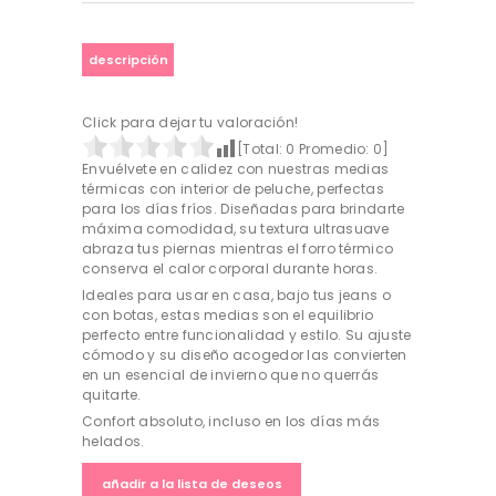
colores
cantidad
descripción
Click para dejar tu valoración!
[Total:
0
Promedio:
0
]
Envuélvete en calidez con nuestras medias
térmicas con interior de peluche, perfectas
para los días fríos. Diseñadas para brindarte
máxima comodidad, su textura ultrasuave
abraza tus piernas mientras el forro térmico
conserva el calor corporal durante horas.
Ideales para usar en casa, bajo tus jeans o
con botas, estas medias son el equilibrio
perfecto entre funcionalidad y estilo. Su ajuste
cómodo y su diseño acogedor las convierten
en un esencial de invierno que no querrás
quitarte.
Confort absoluto, incluso en los días más
helados.
añadir a la lista de deseos