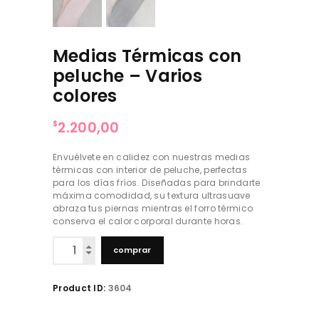
Medias Térmicas con
peluche – Varios
colores
2.200,00
$
Envuélvete en calidez con nuestras medias
térmicas con interior de peluche, perfectas
para los días fríos. Diseñadas para brindarte
máxima comodidad, su textura ultrasuave
abraza tus piernas mientras el forro térmico
conserva el calor corporal durante horas.
Medias
comprar
Térmicas
con
peluche
Product ID:
3604
-
Varios