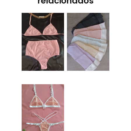
relacionados
Bikini tiro alto y
Medias Térmicas
triángulos Rosa –
con peluche –
MARILYN
Varios colores
$
13.000,00
$
2.200,00
Conjunto de
plumeti Rosa –
AMELIA