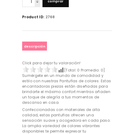
comprar
-
Diversos
colores
Product ID:
2768
cantidad
descripción
Click para dejar tu valoración!
[Total:
0
Promedio:
0
]
Sumérgete en un mundo de comodidad y
estilo con nuestras Pantuflas de colores. Estas
encantadoras piezas están diseñadas para
brindarte el máximo confort mientras añaden
un toque de alegría a tus momentos de
descanso en casa.
Confeccionadas con materiales de alta
calidad, estas pantuflas ofrecen una
sensación suave y acogedora en cada paso.
La amplia variedad de colores vibrantes
disponibles te permite expresar tu