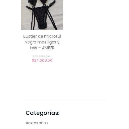
Bustier de microtul
Negro mas ligas y
comprar
less – AMBER
Original
$
32.000,00
price
$
24.000,00
Current
was:
price
$32.000,00.
is:
$24.000,00.
Categorías:
Accesorios