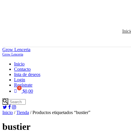
Inici
Grow Lenceria
Grow Lenceria
Inicio
Contacto
lista de deseos
Login
Regístrate
$
0,00
Inicio
/
Tienda
/ Productos etiquetados “bustier”
bustier