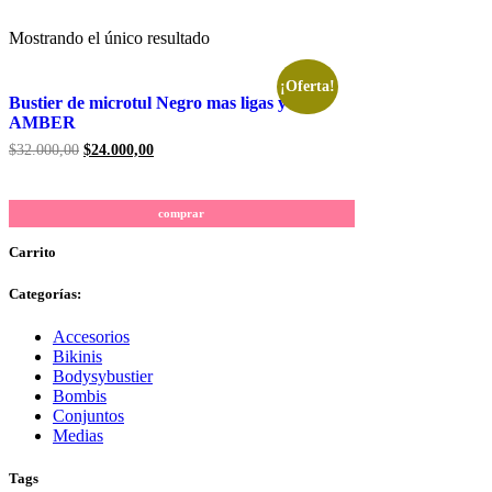
Mostrando el único resultado
¡Oferta!
Bustier de microtul Negro mas ligas y less –
AMBER
Original
Current
$
32.000,00
$
24.000,00
price
price
was:
is:
$32.000,00.
$24.000,00.
comprar
Carrito
Categorías:
Accesorios
Bikinis
Bodysybustier
Bombis
Conjuntos
Medias
Tags