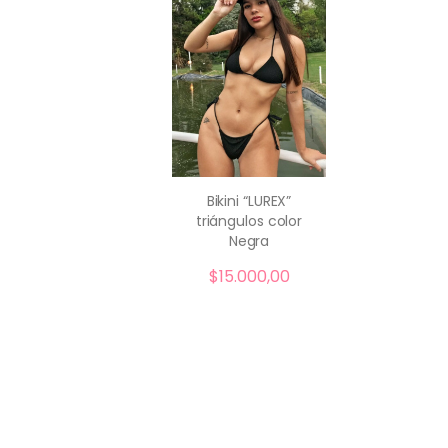
Bikini “LUREX”
triángulos color
comprar
Negra
$
15.000,00