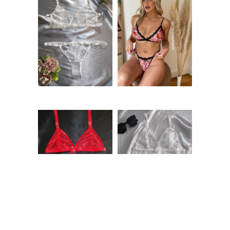
Conjunto erótico
Conjunto de
de encaje Blanco –
microtul en tonos
ALMA
Rosas – MAGNOLIA
$
8.500,00
$
8.500,00
Conjunto de
Bralette de encaje
plumeti Rojo –
Blanco – ADELIE
AMELIA
$
9.500,00
$
10.000,00