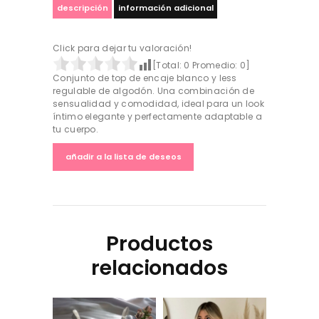
cantidad
descripción
información adicional
Click para dejar tu valoración!
[Total:
0
Promedio:
0
]
Conjunto de top de encaje blanco y less
regulable de algodón. Una combinación de
sensualidad y comodidad, ideal para un look
íntimo elegante y perfectamente adaptable a
tu cuerpo.
añadir a la lista de deseos
Productos
relacionados