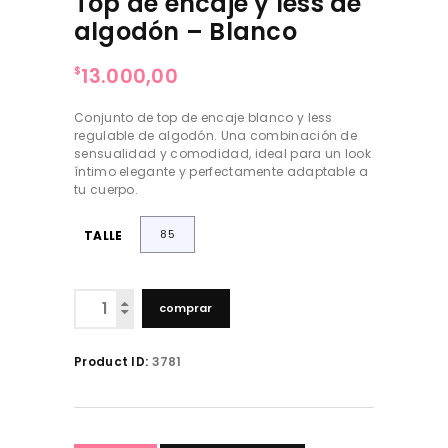
Top de encaje y less de
algodón – Blanco
13.000,00
$
Conjunto de top de encaje blanco y less
regulable de algodón. Una combinación de
sensualidad y comodidad, ideal para un look
íntimo elegante y perfectamente adaptable a
tu cuerpo.
85
TALLE
Top
comprar
de
encaje
y
Product ID:
3781
less
de
algodón
-
Blanco