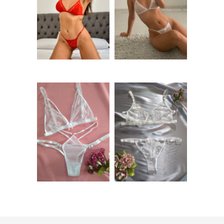
Conjunto de
Conjunto sin aro de
microtul y encaje
plumeti Blanco –
Rojo sin aro –
AMIRA
RUFINA
$
9.000,00
$
9.000,00
Conjunto de
Conjunto erótico
microtul Blanco –
de encaje Blanco –
FLORIDA
ALMA
$
10.000,00
$
8.500,00