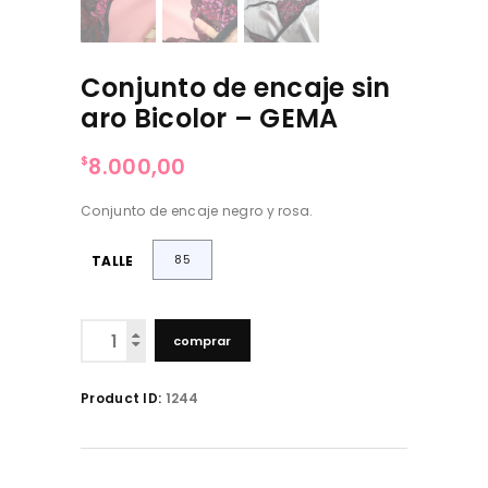
Conjunto de encaje sin
aro Bicolor – GEMA
8.000,00
$
Conjunto de encaje negro y rosa.
85
TALLE
Conjunto
comprar
de
encaje
sin
Product ID:
1244
aro
Bicolor
-
GEMA
cantidad