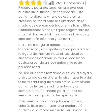
[Total:
1
Promedio:
4
]
Prepárate para destacar en la playa con
nuestro Bikini triangular engomada. Este
conjunto vibrante y lleno de estilo es la
elección perfecta para las amantes de la
moda que desean destacar entre la multitud.
Confeccionado con un tejido engomado de
alta calidad, este bikini no solo es llamativo,
sino también cómodo y duradero.
El diseño triangular ofrece un ajuste
favorecedor y un soporte óptimo para realzar
tu figura de manera natural. Los detalles
engomados añaden un toque moderno y
audaz, creando un look único y lleno de
personalidad.
Ya sea que estés tomando el sol en la playa o
disfrutando de un día en la piscina, este bikini
te hará sentir segura y con estilo. Combínalo
con unos lentes de sol llamativos y un
sombrero de ala ancha para un look de
verano que no pasará desapercibido.
Con nuestro Bikini triangular engomada,
estarás lista para hacer una declaración
audaz y a la moda en cualquier lugar que