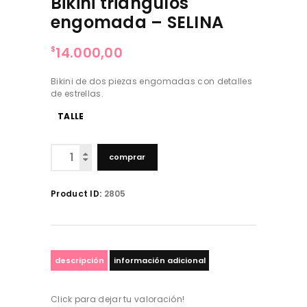
Bikini triángulos
engomada – SELINA
14.000,00
$
Bikini de dos piezas engomadas con detalles
de estrellas.
TALLE
Bikini
comprar
triángulos
engomada
-
Product ID:
2805
SELINA
cantidad
descripción
información adicional
Click para dejar tu valoración!