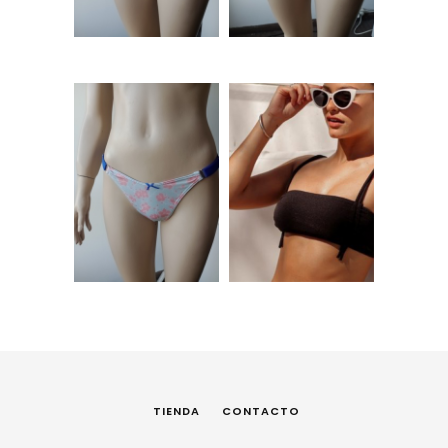
$
6.000,00
$
6.000,00
Bombi tela de bikini
Bikini top Negro –
– Estampa flores
MALEM
$
6.000,00
$
15.004,00
TIENDA
CONTACTO