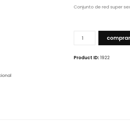
Conjunto de red super sex
Conjunto
compra
de
red
Negro
Product ID:
1922
sin
arco
cional
cantidad