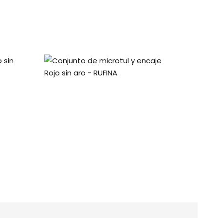
 sin
Conjunto de microtul y encaje
Rojo sin aro – RUFINA
$
9.000,00