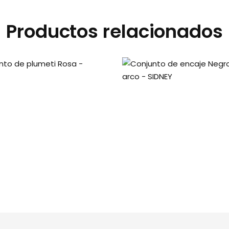
Productos relacionados
junto de plumeti Rosa –
Conjunto de encaje Negro
AMELIA
arco – SIDNEY
$
10.000,00
$
8.000,00