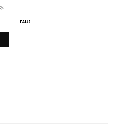
y.
TALLE
r