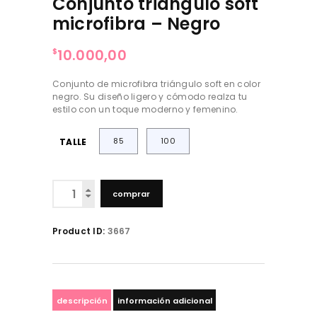
Conjunto triangulo soft
microfibra – Negro
10.000,00
$
Conjunto de microfibra triángulo soft en color
negro. Su diseño ligero y cómodo realza tu
estilo con un toque moderno y femenino.
85
100
TALLE
Conjunto
comprar
triangulo
soft
microfibra
Product ID:
3667
–
Negro
cantidad
descripción
información adicional