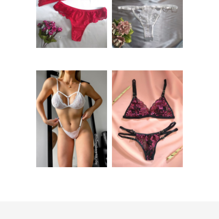
Rojo – LARA
de encaje Blanco –
ALMA
$
9.500,00
$
8.500,00
Conjunto de encaje
Conjunto de encaje
Blanco sin aro y
sin aro Bicolor –
con arnés – ELORA
GEMA
$
9.000,00
$
8.000,00