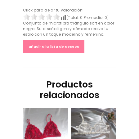
Click para dejar tu valoración!
[Total:
0
Promedio:
0
]
Conjunto de microfibra triángulo soft en color
negro. Su diseño ligero y cómodo realza tu
estilo con un toque moderno y femenino.
añadir a la lista de deseos
Productos
relacionados
Conjunto de encaje
Conjunto erótico