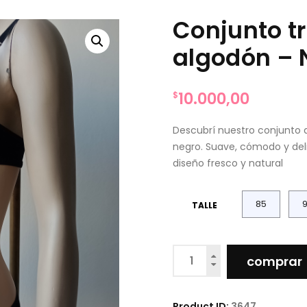
Conjunto tr
algodón – 
10.000,00
$
Descubrí nuestro conjunto d
negro. Suave, cómodo y deli
diseño fresco y natural
85
TALLE
Conjunto
comprar
triangulo
soft
de
Product ID:
3647