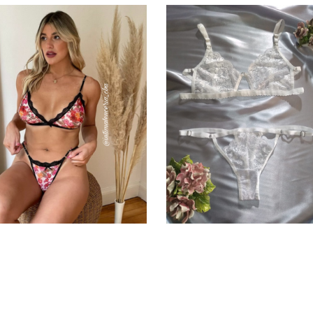
Conjunto de microtul en
Conjunto erótico de encaje
tonos Rosas – MAGNOLIA
Blanco – ALMA
$
8.500,00
$
8.500,00