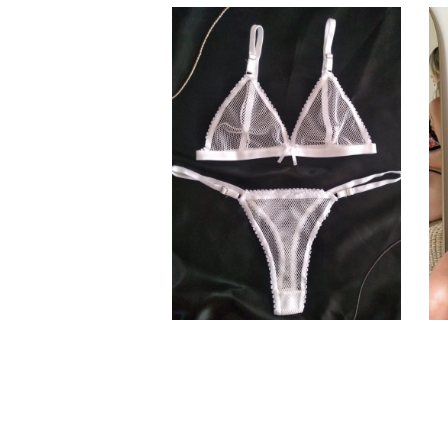
Conjunto de red Blanco sin
arco
$
7.500,00