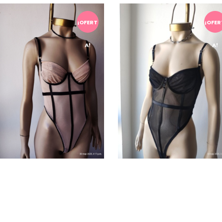
¡OFERT
¡OFER
A!
A!
Body de microtul – ROSE
Body de microtul Negro –
KATE
$
21.000,00
$
29.600,00
$
23.000,00
$
30.100,00