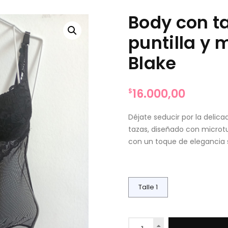
Body con t
puntilla y 
Blake
16.000,00
$
Déjate seducir por la delic
tazas, diseñado con microtul
con un toque de elegancia s
Talle 1
Body