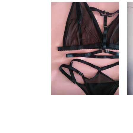
Conjunto de microtul Negro
con arnés – OLIVIA
$
12.000,00