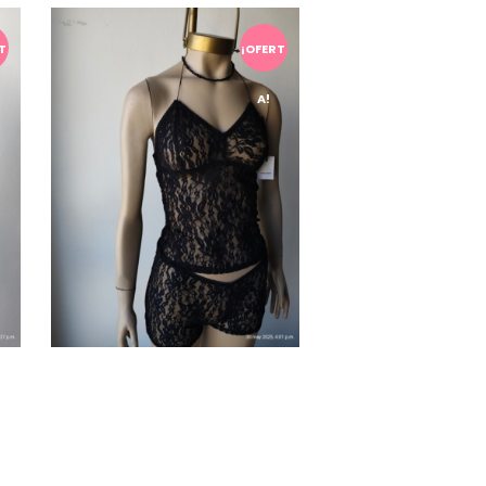
T
¡OFERT
A!
Conjunto Top y Short de
encaje negro
$
26.500,00
$
35.000,00